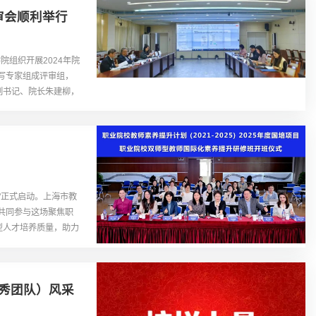
审会顺利举行
组织开展2024年院
写专家组成评审组，
副书记、院长朱建柳，
"正式启动。上海市教
共同参与这场聚焦职
型人才培养质量，助力
（优秀团队）风采