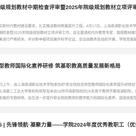
年院级规划教材中期检查评审暨2025年院级规划教材立项评
实新时代教材建设要求，扎实推进教材质量提升工程，4月17日，上海南湖职业技术学院
期检查暨2025年院级规划教材立项评审工作。会议邀请校内外教育专家、国规教材编
果进行严格把关，并对新申报项目展开科学论证。会议由教务处组织开展，学院党委
一峰出席会议并讲话，各系部教材编写团队及代表参会。中期检查：严把质量关...
型教师国际化素养研修 筑基职教高质量发展新格局
月18日上午，由上海南湖职业技术学院承办的"职业院校双师型教师国际化素养提升研修班
上海第二工业大学等机构领导及来自16所中高职院校的26名骨干教师齐聚南湖职院，
发展的专题研修，旨在进一步提升职业院校教师的教学能力和国际化素养，提高技能
，推动职业院校的科学发展。领导致辞：以国际化视野赋能职业教育未来上海南...
25 | 先锋领航·凝聚力量——学院2024年度优秀教职工