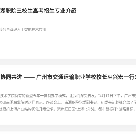
年南湖职院三校生高考招生专业介绍
服务与管理人工智能技术应用
 协同共进 —— 广州市交通运输职业学校校长巫兴宏一
业技术学院特有的新型五年一贯制办学模式，让我们深受启发。”4月17日下午，广州
调研南湖职业院时这样表示。座谈会上，南湖职院党委副书记、纪委书记赵锋介绍了学
院紧扣上海产业结构优化升级需求，聚焦虹口区“上海北外滩、都市新标杆” 战略目标
密相关的四个专业群；坚持“上海南湖职业技术学院、上海市南湖新型技...