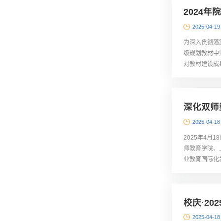
2024
2025-04-19
为深入贯彻落
级规划教材中
对教材建设成
学院副院长周
深化双师
2025-04-18
2025年4
师教育学院、
业教育国际化
“职教出海”
校庆·20
展示（...
2025-04-18