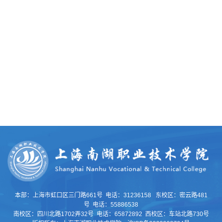
本部：上海市虹口区三门路661号 电话：31236158 东校区：密云路481
号 电话：55886538
南校区：四川北路1702弄32号 电话：65872892 西校区：车站北路730号