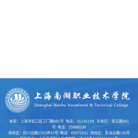
本部：上海市虹口区三门路661号 电话：31236158 东校区：密云路481
号 电话：55886538
南校区：四川北路1702弄32号 电话：65872892 西校区：车站北路730号