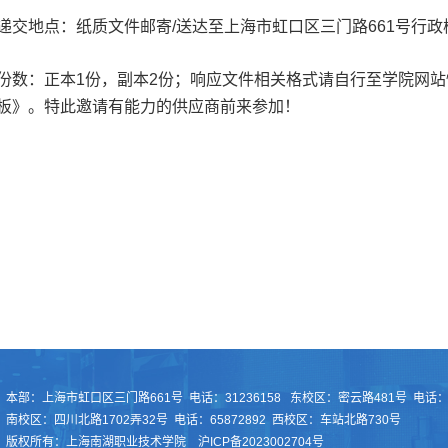
递交地点：纸质文件邮寄
/
送达至上海市虹口区三门路
661
号行政
份数：正本
1
份，副本
2
份；响应文件相关格式请自行至学院网站
板》。
特此邀请有能力的供应商前来参加！
本部：上海市虹口区三门路661号 电话：31236158 东校区：密云路481号 电话：55
南校区：四川北路1702弄32号 电话：65872892 西校区：车站北路730号
版权所有：上海南湖职业技术学院 沪ICP备2023002704号