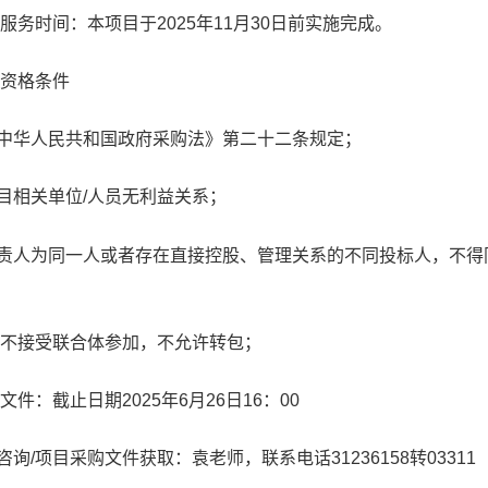
服务时间：
本项目于
2025
年
11
月
30
日前实施完成。
资格条件
中华人民共和国政府采购法》第二十二条规定；
目相关单位
/
人员无利益关系；
责人为同一人或者存在直接控股、管理关系的不同投标人，不得
不接受联合体参加，不允许转包；
文件：截止日期
2025
年
6
月
26
日
16
：
00
咨询
/
项目采购文件获取：袁老师，联系电话
31236158
转
03311