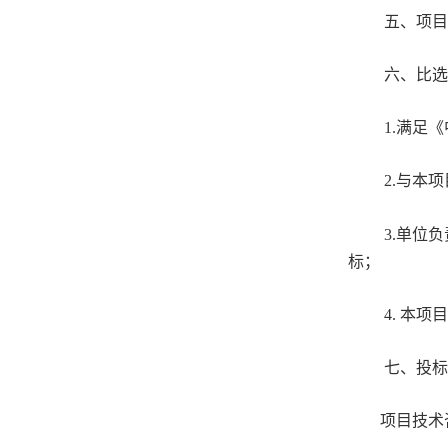
五、项目
六、比选
1.
满足《
2.
与本项
3.
单位负
标；
4.
本项目
七、投标
项目技术