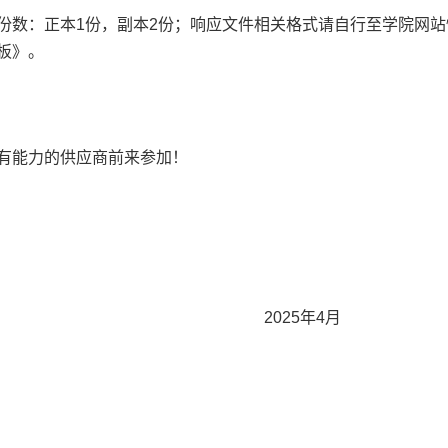
份数：正本
1
份，副本
2
份；响应文件相关格式请自行至学院网站
板》。
有能力的供应商前来参加！
上海南湖
2025
年
4
月