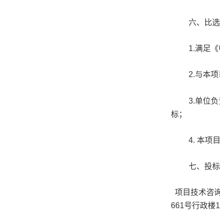
六、比选
1.
满足《
2.
与本项
3.
单位负
标；
4.
本项
七、投标文
项目技术咨
661
号行政楼
1