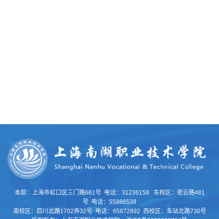
本部：上海市虹口区三门路661号 电话：31236158 东校区：密云路481
号 电话：55886538
南校区：四川北路1702弄32号 电话：65872892 西校区：车站北路730号